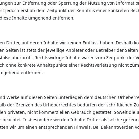
ichtungen zur Entfernung oder Sperrung der Nutzung von Informat
ist jedoch erst ab dem Zeitpunkt der Kenntnis einer konkreten Re
diese Inhalte umgehend entfernen.
n Dritter, auf deren Inhalte wir keinen Einfluss haben. Deshalb k
 Seiten ist stets der jeweilige Anbieter oder Betreiber der Seite
stöße überprüft. Rechtswidrige Inhalte waren zum Zeitpunkt der 
jedoch ohne konkrete Anhaltspunkte einer Rechtsverletzung nicht z
 umgehend entfernen.
 und Werke auf diesen Seiten unterliegen dem deutschen Urheberrec
lb der Grenzen des Urheberrechtes bedürfen der schriftlichen Zus
en privaten, nicht kommerziellen Gebrauch gestattet. Soweit die In
r beachtet. Insbesondere werden Inhalte Dritter als solche gekennz
tten wir um einen entsprechenden Hinweis. Bei Bekanntwerden vo